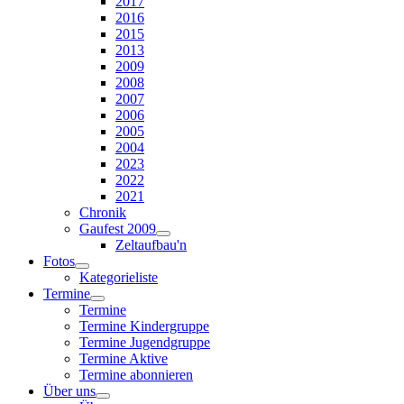
2017
2016
2015
2013
2009
2008
2007
2006
2005
2004
2023
2022
2021
Chronik
Gaufest 2009
Zeltaufbau'n
Fotos
Kategorieliste
Termine
Termine
Termine Kindergruppe
Termine Jugendgruppe
Termine Aktive
Termine abonnieren
Über uns